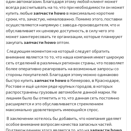
один автомагазин. Благодаря этому любой клиент может
всегда рассчитывать на то, что при необходимости он может
купить любые
запчасти howo
в максимально короткие
сроки, что, зачастую, немаловажно. Помимо этого, поставки
осуществляются напрямую с завода-производителя, что и
обуславливает их ценовую доступность, в силу чего это
может заинтересовать те организации, которые планируют
закупать
запчасти howo
оптом.
Следующим моментом на который следует обратить
внимание является то то, что наша компания имеет широкую
сеть отделений в различных регионах страны, что позволяет
более оперативно реагировать на возможные запросы со
стороны покупателей. Благодаря этому можно одинаково
быстро купить
запчасти howo
в Кемерово, в Краснодаре,
Ростове и ещё целом ряде крупных городов, в которых
распространены грузовые автомобиле данной марки. Не
лишним было бы отметить и то, что данная сеть постоянно
расширяется и это обуславливается стремлением
максимально удовлетворить имеющийся спрос.
В заключении хотелось бы добавить, что компания уделяет
особое внимание вопросам качества запасных частей.
Подтверждением этого является то, что на
запчасти howo
,