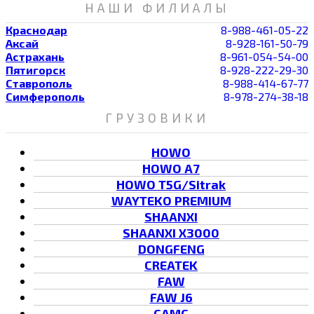
НАШИ ФИЛИАЛЫ
Краснодар
8-988-461-05-22
Аксай
8-928-161-50-79
Астрахань
8-961-054-54-00
Пятигорск
8-928-222-29-30
Ставрополь
8-988-414-67-77
Симферополь
8-978-274-38-18
ГРУЗОВИКИ
HOWO
HOWO A7
HOWO T5G/Sitrak
WAYTEKO PREMIUM
SHAANXI
SHAANXI X3000
DONGFENG
CREATEK
FAW
FAW J6
CAMC