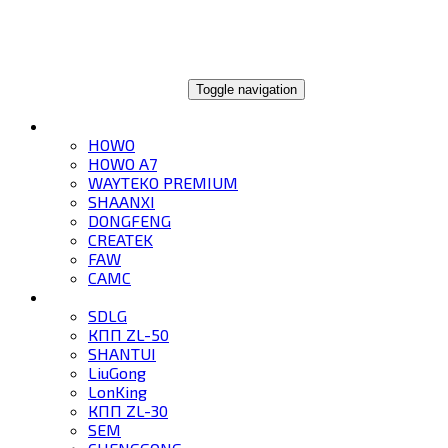
ГЛОБАЛТРЕЙД
Toggle navigation
ГРУЗОВИКИ
HOWO
HOWO A7
WAYTEKO PREMIUM
SHAANXI
DONGFENG
CREATEK
FAW
CAMC
СПЕЦТЕХНИКА
SDLG
КПП ZL-50
SHANTUI
LiuGong
LonKing
КПП ZL-30
SEM