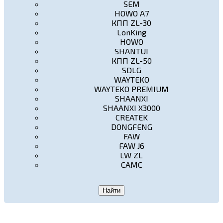
SEM
HOWO A7
КПП ZL-30
LonKing
HOWO
SHANTUI
КПП ZL-50
SDLG
WAYTEKO
WAYTEKO PREMIUM
SHAANXI
SHAANXI X3000
CREATEK
DONGFENG
FAW
FAW J6
LW ZL
CAMC
Найти